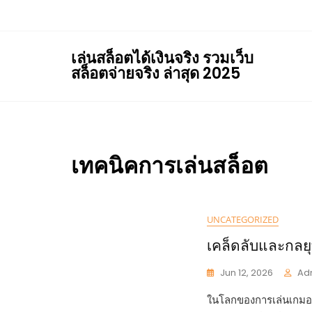
Skip
to
content
เล่นสล็อตได้เงินจริง รวมเว็บ
สล็อตจ่ายจริง ล่าสุด 2025
เทคนิคการเล่นสล็อต
UNCATEGORIZED
เคล็ดลับและกลยุ
Jun 12, 2026
Ad
ในโลกของการเล่นเกมออน