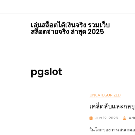
Skip
to
content
เล่นสล็อตได้เงินจริง รวมเว็บ
สล็อตจ่ายจริง ล่าสุด 2025
pgslot
UNCATEGORIZED
เคล็ดลับและกลยุ
Jun 12, 2026
Ad
ในโลกของการเล่นเกมออน