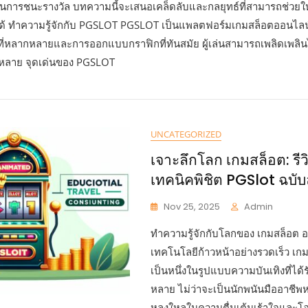
นในการชนะรางวัล บทความนี้จะเสนอเคล็ดลับและกลยุทธ์ที่สามารถช่วยใ
 ทำความรู้จักกับ PGSLOT PGSLOT เป็นแพลตฟอร์มเกมสล็อตออนไลน์ท
ยธีมที่หลากหลายและการออกแบบกราฟิกที่ทันสมัย ผู้เล่นสามารถเพลิดเพลิน
ากหลาย จุดเด่นของ PGSLOT
UNCATEGORIZED
เจาะลึกโลก เกมสล็อต: รี
เทคนิคพิชิต PGSlot ฉบับ
Nov 25, 2025
Admin
ทำความรู้จักกับโลกของ เกมสล็อต ออ
เทคโนโลยีก้าวหน้าอย่างรวดเร็ว เ
เป็นหนึ่งในรูปแบบความบันเทิงที่ได
หลาย ไม่ว่าจะเป็นนักพนันมืออาชีพหรือ
หลงใหลในความตื่นเต้นเร้าใจและ